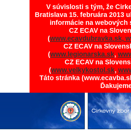
V súvislosti s tým, že Ci
Bratislava 15. februára 2013 u
informácie na webových 
CZ ECAV na Slove
(
www.ecavdubravka.sk,
w
CZ ECAV na Slovens
(
www.legionarska.sk
,
www
CZ ECAV na Slovens
(
www.velkykostol.sk
,
www
Táto stránka (www.ecavba.s
Ďakujeme