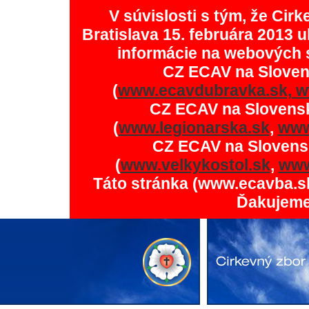
V súvislosti s tým, že Ci
Bratislava 15. februára 2013 u
informácie na webových 
CZ ECAV na Slove
(
www.ecavdubravka.sk,
w
CZ ECAV na Slovens
(
www.legionarska.sk
,
www
CZ ECAV na Slovens
(
www.velkykostol.sk
,
www
Táto stránka (www.ecavba.s
Ďakujeme