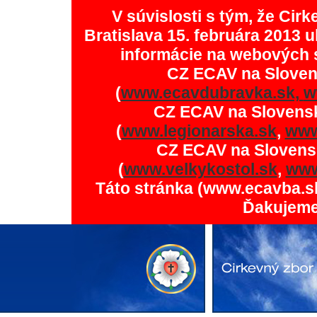
V súvislosti s tým, že Ci
Bratislava 15. februára 2013 u
informácie na webových 
CZ ECAV na Slove
(
www.ecavdubravka.sk,
w
CZ ECAV na Slovens
(
www.legionarska.sk
,
www
CZ ECAV na Slovens
(
www.velkykostol.sk
,
www
Táto stránka (www.ecavba.s
Ďakujeme