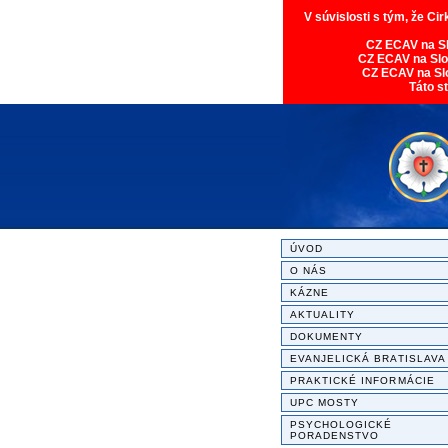
V súvislosti s tým, že Ci
CZ ECAV na S
CZ ECAV na Sl
CZ ECAV na Sl
Táto s
ÚVOD
O NÁS
KÁZNE
AKTUALITY
DOKUMENTY
EVANJELICKÁ BRATISLAVA
PRAKTICKÉ INFORMÁCIE
UPC MOSTY
PSYCHOLOGICKÉ
PORADENSTVO