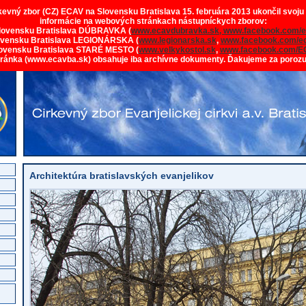
rkevný zbor (CZ) ECAV na Slovensku Bratislava 15. februára 2013 ukončil svoju
informácie na webových stránkach nástupníckych zborov:
lovensku Bratislava DÚBRAVKA (
www.ecavdubravka.sk,
www.facebook.com/e
ovensku Bratislava LEGIONÁRSKA (
www.legionarska.sk
,
www.facebook.com/ec
ovensku Bratislava STARÉ MESTO (
www.velkykostol.sk
,
www.facebook.com/E
tránka (www.ecavba.sk) obsahuje iba archívne dokumenty. Ďakujeme za poroz
Architektúra bratislavských evanjelikov