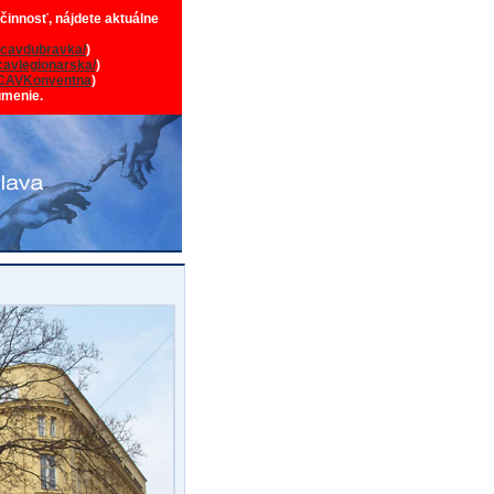
 činnosť, nájdete aktuálne
cavdubravka/
)
avlegionarska/
)
CAVKonventna
)
umenie.