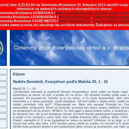
rkevný zbor (CZ) ECAV na Slovensku Bratislava 15. februára 2013 ukončil svoju
informácie na webových stránkach nástupníckych zborov:
lovensku Bratislava DÚBRAVKA (
www.ecavdubravka.sk,
www.facebook.com/e
ovensku Bratislava LEGIONÁRSKA (
www.legionarska.sk
,
www.facebook.com/ec
ovensku Bratislava STARÉ MESTO (
www.velkykostol.sk
,
www.facebook.com/E
tránka (www.ecavba.sk) obsahuje iba archívne dokumenty. Ďakujeme za poroz
Kázne
Nedeľa Deviatnik, Evanjelium podľa Matúša 20, 1 - 16
Matúš 20, 1 – 16:
„1Kráľovstvo nebeské je podobné človeku hospodárovi, ktorý vyšiel na úsvite najať 
robotníkov za denár na deň a poslal ich na vinicu. 3O deviatej hodine vyšiel zase a 
námestí. 4A povedal im: Choďte aj vy na vinicu, a čo bude spravodlivé, dám vám.
dvanástej a o tretej poobede, urobil podobne. 6A keď vyšiel o piatej večer, našiel ta
stojíte, zaháľajúc celý deň? 7Odpovedali mu: Nikto nás nenajal. Povedal im: Ch
spravodlivé, dostanete]. 8Keď sa zvečerilo, povedal pán vinice svojmu šafárovi: Zavol
od posledných až do prvých. 9Prišli tí, čo boli najatí o piatej hodine večer, a dostali po d
že dostanú viac, ale aj oni dostali po denári. 11A keď dostali, reptali proti hospodárovi
a urobil si ich rovnými s nami, ktorí sme znášali bremeno dňa i páľavu slnka. 13O
Priateľ, nekrivdím ti; či si sa nezjednal so mnou za denár? 14Vezmi, čo je tvoje, 
chcem dať toľko ako tebe. 15Či nemám právo urobiť so svojím, čo chcem? A či zaz
16Tak budú poslední prvými a prví poslednými, [lebo mnoho je povolaných, ale málo vy