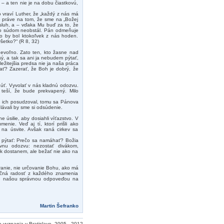
– a ten nie je na dobu čiastkovú,
 vraví Luther, že „každý z nás má
o práve na tom, že sme na „Božej
ásluh, a – vďaka Mu buď za to, že
eho súdom neobstál. Pán odmeňuje
ko by bol ktokoľvek z nás hoden.
šetko?“ (R 8, 32)
nevoľno. Zato ten, kto žasne nad
, a tak sa ani ja nebudem pýtať,
žitejšia predsa nie ja naša práca
ať? Zazerať, že Boh je dobrý, že
úť. Vyvolať v nás kladnú odozvu.
teší, že bude prekvapený. Milo
e ich posudzoval, tomu sa Pánova
lávali by sme si odsúdenie.
e úsilie, aby dosiahli víťazstvo. V
nie. Veď aj tí, ktorí prišli ako
 na úsvite. Avšak raná cirkev sa
e pýtať: Prečo sa namáhať? Božia
tívnu odozvu: nezostať divákom,
k dostanem, ale bežať nie ako na
eranie, nie určovanie Bohu, ako má
ačná radosť z každého znamenia
je našou správnou odpoveďou na
Martin Šefranko
o vyznania v Bratislave, 2005 - 2012