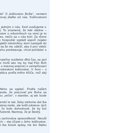
“ či „kráľovstvo Božie“, nemieni
orovej diaľke od nás. Kráľovstvom
 sa jedným z nás. Keď uvažujeme o
ný. To znamená, že kde vládne –
tve o robotníkoch na vinici je to
es, niečo sa v nás búri: Za rôzne
hospodár vyplatil aspoň nejako
kôr robotníkov, ktorí nastúpili do
 že mu záleží, aby tí prví videli,
ehu predstavuje, chcel pohádať o
teľne rozdielne dlhý čas, sa javí
lo horší ako my, by mal Pán Boh
 o internej smernici o odmeňovaní
 nebeskom kráľovstve. V ňom – v
pláca podľa iného kľúča, než aký
Neho sa vyplatí. Podľa našich
pravda, že pracovať pre Boha sa
u „večer“, v starobe, aj tak bude
robí to tak, žeby niekomu dal iba
astnej mzde, ale kvôli odmene tých
, čo bolo dohodnuté, že by bol
domil, filantrop, že je štedrý.
h zachováva spravodlivosť. Neruší
ch – dar účasti v Jeho kráľovstve.
 iba kúsok spásy, nie len štipku