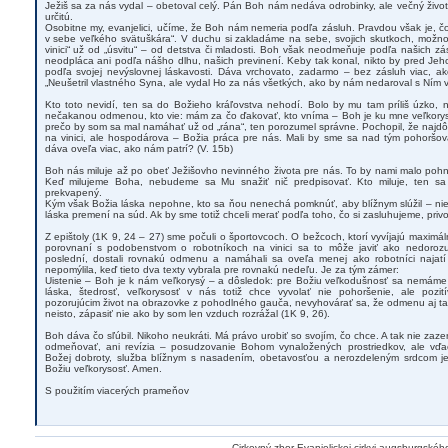
Ježiš sa za nás vydal – obetoval celý. Pán Boh nám nedáva odrobinky, ale večný život 
určitú.
Osobitne my, evanjelici, učíme, že Boh nám nemeria podľa zásluh. Pravdou však je, čo
v sebe veľkého svätuškára“. V duchu si zakladáme na sebe, svojich skutkoch, možn
vinici“ už od „úsvitu“ – od detstva či mladosti. Boh však neodmeňuje podľa našich z
neodpláca ani podľa nášho dlhu, našich previnení. Keby tak konal, nikto by pred J
podľa svojej nevýslovnej láskavosti. Dáva vrchovato, zadarmo – bez zásluh viac, a
„Neušetril vlastného Syna, ale vydal Ho za nás všetkých, ako by nám nedaroval s Ním v
Kto toto nevidí, ten sa do Božieho kráľovstva nehodí. Bolo by mu tam príliš úzko, 
nečakanou odmenou, kto vie: mám za čo ďakovať, kto vníma – Boh je ku mne veľkorysý
prečo by som sa mal namáhať už od „rána“, ten porozumel správne. Pochopil, že najdôle
na vinici, ale hospodárova – Božia práca pre nás. Mali by sme sa nad tým pohoršov
dáva oveľa viac, ako nám patrí? (V. 15b)
Boh nás miluje až po obeť Ježišovho nevinného života pre nás. To by nami malo pohn
Keď milujeme Boha, nebudeme sa Mu snažiť nič predpisovať. Kto miluje, ten sa 
prekvapený.
Kým však Božia láska nepohne, kto sa ňou nenechá pomknúť, aby blížnym slúžil – ni
láska premení na súd. Ak by sme totiž chceli merať podľa toho, čo si zasluhujeme, privo
Z epištoly (1K 9, 24 – 27) sme počuli o športovcoch. O bežcoch, ktorí vyvíjajú maximáln
porovnaní s podobenstvom o robotníkoch na vinici sa to môže javiť ako nedorozume
poslední, dostali rovnakú odmenu a namáhali sa oveľa menej ako robotníci najatí
nepomýlila, keď tieto dva texty vybrala pre rovnakú nedeľu. Je za tým zámer:
Uistenie – Boh je k nám veľkorysý – a dôsledok: pre Božiu veľkodušnosť sa nemám
láska, štedrosť, veľkorysosť v nás totiž chce vyvolať nie pohoršenie, ale pozi
pozorujúcim život na obrazovke z pohodlného gauča, nevyhovárať sa, že odmenu aj ta
neisto, zápasiť nie ako by som len vzduch rozrážal (1K 9, 26).
Boh dáva čo sľúbil. Nikoho neukráti. Má právo urobiť so svojím, čo chce. A tak nie zaz
odmeňovať, ani revízia – posudzovanie Bohom vynaložených prostriedkov, ale vď
Božej dobroty, služba blížnym s nasadením, obetavosťou a nerozdeleným srdcom 
Božiu veľkorysosť. Amen.
S použitím viacerých prameňov
Cirkevný zbor Evanjelickej cirkvi augsburgskéh