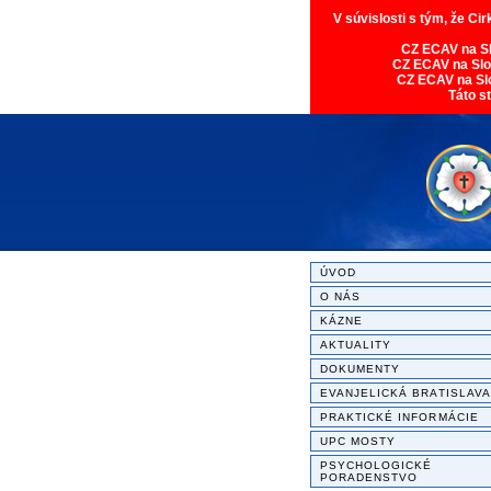
V súvislosti s tým, že Ci
CZ ECAV na S
CZ ECAV na Sl
CZ ECAV na Sl
Táto s
ÚVOD
O NÁS
KÁZNE
AKTUALITY
DOKUMENTY
EVANJELICKÁ BRATISLAVA
PRAKTICKÉ INFORMÁCIE
UPC MOSTY
PSYCHOLOGICKÉ
PORADENSTVO