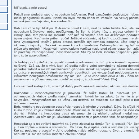
Milí bratia a milé sestry!
Počuli sme podobenstvo o nebeskom kráľovstve. Pod označením „kráľovstvo nebeské
Biblia geografickú lokalitu. Nemá na mysli miesto kdesi vo vesmíre, vo veľkej priest
nebeským označuje stav, kde vládne Boh.
Boh nám chce byť blízkym. V Ježišovi prišiel k nám, vzal na seba ľudské telo, stal
nebeskom kráľovstve, treba podčiarknuť, že Boh je blízko nás, a predsa celkom i
kraľuje Boh, tam platia iné meradlá, než aké sú vlastné nám. Na Ježišovom podobens
úplne zrejmé. Keď tento príbeh počuli Ježišovi súčasníci, aj keď ho počúvame my dn
dlho vykonávanú totožnú prácu predsa nemôže byť rovnaká odmena. Ešte keby ju 
šikovne, potajomky... On však zámerne koná konfrontačne. Celkom plánovito vyplatí najs
práce ako poslední. Naschvál – provokatívne vypláca mzdu pred očami ostatných, zdá sa
čo považujú za hospodárovu nespravodlivosť. Sťa by sa Boh, ktorého hospodár v príb
tom, čo je spravodlivosť.
Je ľudsky pochopiteľné, že vyplatiť rovnakou odmenou totožnú prácu konanú neporovna
neférové. Zdá sa, že s tými, ktorí sú podľa nášho veľmi povrchného názoru domne
poriadne zatočiť a nie ich rozmaznávať výhodami. Avšak neprepočujme: Ježiš nehovorí
za prácu v pozemských vinohradníckych podnikoch, ale vyrozprával podobenstvo o
kráľovstve nebeskom nevládneme my, ale Boh. Je to Jeho kráľovstvo a On v ňom od
uznávame my. „Či nemám právo urobiť so svojím, čo chcem?“ (Verš 15a)
Ešte raz: keď kraľuje Boh, smie byť dobrý podľa inakších meradiel, ako sú nám vlastné.
Rozhodne – nespochybniteľne je pravdou, že slúžiť Bohu, žiť, pracovať pre 
odmeňovacích kľúčov, podľa našich zemských kritérií by sa zdalo, že to nie je 
nevypláca. Prinajmenšom nie od „rána“, od detstva, od mladosti, ale stačí prísť k Boh
odmena rovnaká.
Boh, ktorého v podobenstve zosobňuje hospodár nikoho „neogabal“. Dáva čo sľúbil. Ne
kúsok z toho, čo je v zmluve dohodnuté. Všimnime si, že reptanie sa ozýva nie kvôli vl
druhých. Kritika na hospodára padá nie preto, že by niekoho zdieral, nedal mu
vykorisťovateľ. On ním nie je. Dôvodom rozladenosti je paradoxne fakt, že hospodár je ľu
Hospodár sa s robotníkmi najatými na úsvite zjednal za denár. Ten aj dostali. Pán Bo
ju. Len dopĺňa – láskou a štedrosťou. Čo dáva, to je úplné, celé a rovnaké pre všetký
Kto sa podujme pracovať v Jeho podniku, nájde obživu, dostane život v plnosti. Nie
odpustenia, nie iba trošku radosti a chvíľku pokoja.