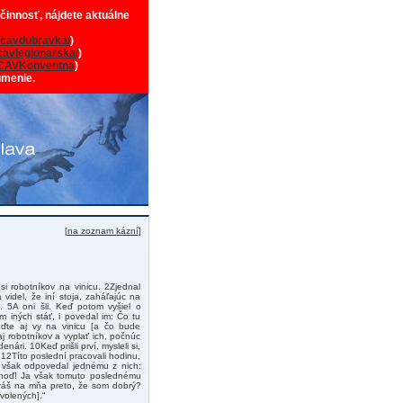
 činnosť, nájdete aktuálne
cavdubravka/
)
avlegionarska/
)
CAVKonventna
)
umenie.
[
na zoznam kázní
]
si robotníkov na vinicu. 2Zjednal
videl, že iní stoja, zaháľajúc na
 5A oni šli. Keď potom vyšiel o
m iných stáť, i povedal im: Čo tu
oďte aj vy na vinicu [a čo bude
aj robotníkov a vyplať ich, počnúc
enári. 10Keď prišli prví, mysleli si,
: 12Títo poslední pracovali hodinu,
n však odpovedal jednému z nich:
a choď! Ja však tomuto poslednému
eráš na mňa preto, že som dobrý?
volených].“