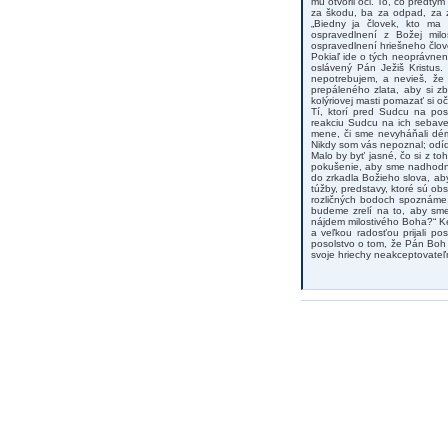
mu otvoril oči. To, čo predtý
za škodu, ba za odpad, za za
„Biedny ja človek, kto ma v
ospravedlnení z Božej mil
ospravedlnení hriešneho človek
Pokiaľ ide o tých neoprávnen
oslávený Pán Ježiš Kristus.
nepotrebujem, a nevieš, že 
prepáleného zlata, aby si zb
kolýriovej masti pomazať si oči
Tí, ktorí pred Sudcu na po
reakciu Sudcu na ich sebave
mene, či sme nevyháňali dém
Nikdy som vás nepoznal; odíď
Malo by byť jasné, čo si z t
pokušenie, aby sme nadhodno
do zrkadla Božieho slova, aby
túžby, predstavy, ktoré sú o
rozličných bodoch spoznáme,
budeme zrelí na to, aby sme
nájdem milostivého Boha?“ K
a veľkou radosťou prijali po
posolstvo o tom, že Pán Boh 
svoje hriechy neakceptovateľ