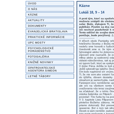
ÚVOD
Kázne
O NÁS
Lukáš 18, 9 – 14
KÁZNE
A proti tým, ktorí sa spolie
AKTUALITY
mužovia vstúpili do chrámu,
sebe: Bože, ďakujem Ti, že 
DOKUMENTY
publikán. Postím sa dva ra
oči nechcel pozdvihnúť k n
EVANJELICKÁ BRATISLAVA
Tento odišiel do svojho dom
ponižuje, bude povýšený.
(L
PRAKTICKÉ INFORMÁCIE
--------------------
V dňoch okolo Pamiatky refo
UPC MOSTY
hriešneho človeka z Božej mil
nedeľu sme hovorili o ľuďoch
PSYCHOLOGICKÉ
Uvedomili sme si, že kým 
PORADENSTVO
ľahostajné alebo ho dokonca
Zároveň sme naznačili, že e
FOTOGALÉRIA
mĺkvy alebo aj vyslovený odp
oblasti náboženstva, tak aj p
KNIŽNÉ NOVINKY
sú typom ľudí, ktorí sa vysky
V dobe Pána Ježiša to boli p
OPATROVATEĽSKÁ
Ježiš vykreslil typ takého čl
AGENTÚRA SIMEON
čím bolo naplnené ich vnútro,
Ti, že nie som ako ostatní ľu
LETNÉ TÁBORY
do týždňa, dávam desiatky 
obsahom je samochvála, nad
Farizejom síce nemôžeme upri
ale oni na všetkom tomto 
uvažovania nás teraz zaujíma
sa očakávať, že u tohto člo
otázka žalárnika vo Filipách
povedať: Títo ľudia by na pos
V 3. kapitole Listu Filipanom 
plniteľov Božieho zákona. H
priamo dokonalý. Bol pres
spasenie. Bol o tom tak siln
človek si sám nemôže zadová
toto svoje správanie a konan