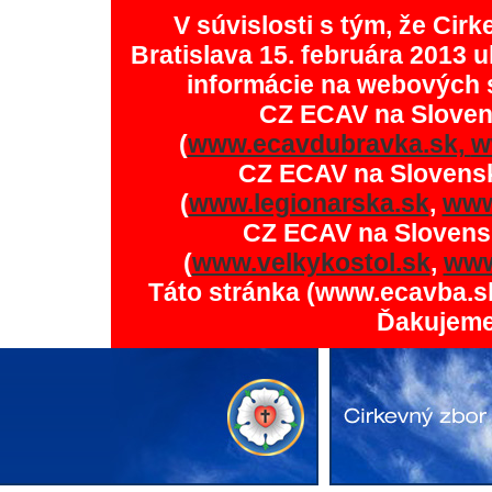
V súvislosti s tým, že Ci
Bratislava 15. februára 2013 u
informácie na webových 
CZ ECAV na Slove
(
www.ecavdubravka.sk,
w
CZ ECAV na Slovens
(
www.legionarska.sk
,
www
CZ ECAV na Slovens
(
www.velkykostol.sk
,
www
Táto stránka (www.ecavba.s
Ďakujeme