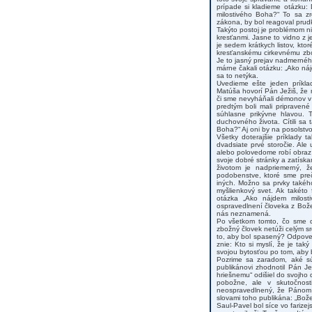
prípade si kladieme otázku:
milostivého Boha?“ To sa zr
zákona, by bol reagoval prud
Takýto postoj je problémom nie
kresťanmi. Jasne to vidno z je
je sedem krátkych listov, kto
kresťanskému cirkevnému zbor
Je to jasný prejav nadmerné
márne čakali otázku: „Ako náj
sa to netýka.
Uvedieme ešte jeden príkl
Matúša hovorí Pán Ježiš, že
či sme nevyháňali démonov v
predtým boli mali pripraven
súhlasne prikývne hlavou. 
duchovného života. Cítili sa
Boha?“ Aj oni by na posolstvo
Všetky doterajšie príklady 
dvadsiate prvé storočie. Al
alebo polovedome robí obraz
svoje dobré stránky a zatísk
životom je nadpriemerný, 
podobenstve, ktoré sme preč
iných. Možno sa prvky takéh
myšlienkový svet. Ak takéto
otázka „Ako nájdem milosti
ospravedlnení človeka z Božej
nás neznamená.
Po všetkom tomto, čo sme do
zbožný človek netúži celým s
to, aby bol spasený? Odpov
znie: Kto si myslí, že je tak
svojou bytosťou po tom, aby
Pozrime sa zaradom, aké sú 
publikánovi zhodnotil Pán Je
hriešnemu“ odišiel do svojho
pobožne, ale v skutočnost
neospravedlnený, že Pánom 
slovami toho publikána: „Bože
Saul-Pavel bol síce vo farize